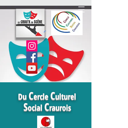
C
C
Du
ercle
ulturel
S
C
ocial
raurois